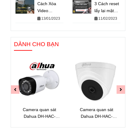
định
Cách Xóa
Những điều
3 Cách reset
Video
chưa biết
lấy lại mật
Camera trên
khẩu mặc
13/01/2023
11/02/2023
Điện Thoại -
định camera
Không Dùng
IP dahua
Cho Mục
nhanh chóng
DÀNH CHO BẠN
Đích Phá
Hoại
Camera quan sát
Camera quan sát
Dahua DH-HAC-
Dahua DH-HAC-
B1A21P
T1A21P