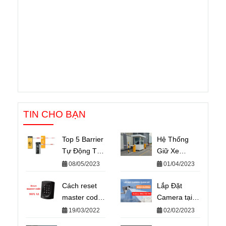
TIN CHO BẠN
Top 5 Barrier
Hệ Thống
Tự Động Tốt
Giữ Xe
Nhất Hiện
Thông Minh
08/05/2023
01/04/2023
Nay – Rào
VINASO–
chắn barie tự
Cách reset
Giải Pháp
Lắp Đặt
động
master code
Giữ Xe An
Camera tại
đầu đọc
Toàn Hiệu
Bình Dương
19/03/2022
02/02/2023
soyal về mặc
Quả
Giá rẻ -