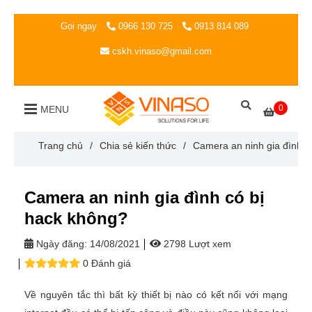
Gọi ngay
0966 130 725
0913 814 089
cskh.vinaso@gmail.com
0
MENU
Trang chủ
/
Chia sẻ kiến thức
/
Camera an ninh gia đình c
Camera an ninh gia đình có bị
hack không?
Ngày đăng:
14/08/2021
2798 Lượt xem
0 Đánh giá
Về nguyên tắc thì bất kỳ thiết bị nào có kết nối với mạng