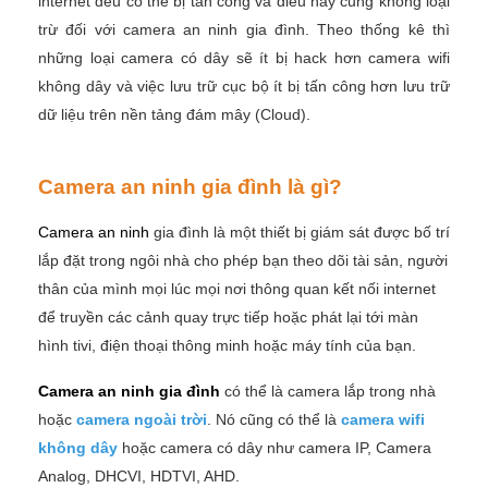
internet đều có thể bị tấn công và điều này cũng không loại
trừ đối với camera an ninh gia đình. Theo thống kê thì
những loại camera có dây sẽ ít bị hack hơn camera wifi
không dây và việc lưu trữ cục bộ ít bị tấn công hơn lưu trữ
dữ liệu trên nền tảng đám mây (Cloud).
Camera an ninh gia đình là gì?
Camera an ninh
gia đình là một thiết bị giám sát được bố trí
lắp đặt trong ngôi nhà cho phép bạn theo dõi tài sản, người
thân của mình mọi lúc mọi nơi thông quan kết nối internet
để truyền các cảnh quay trực tiếp hoặc phát lại tới màn
hình tivi, điện thoại thông minh hoặc máy tính của bạn.
Camera an ninh gia đình
có thể là camera lắp trong nhà
hoặc
camera ngoài trời
. Nó cũng có thể là
camera wifi
không dây
hoặc camera có dây như camera IP, Camera
Analog, DHCVI, HDTVI, AHD.