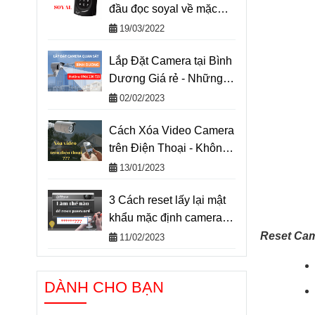
đầu đọc soyal về mặc
định
19/03/2022
Lắp Đặt Camera tại Bình
Dương Giá rẻ - Những
điều chưa biết
02/02/2023
Cách Xóa Video Camera
trên Điện Thoại - Không
Dùng Cho Mục Đích Phá
13/01/2023
Hoại
3 Cách reset lấy lại mật
khẩu mặc định camera
IP dahua nhanh chóng
Reset Ca
11/02/2023
DÀNH CHO BẠN