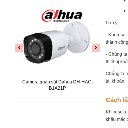
Lưu ý:
- Khi rese
thành côn
- Chúng ta
thiết bị k
Chúng ta m
tài khoản.
HAC-
Camera quan sát Dahua DH-HAC-
Camera q
B1A21P
Cách lấ
Khi reset 
khẩu mặc đ