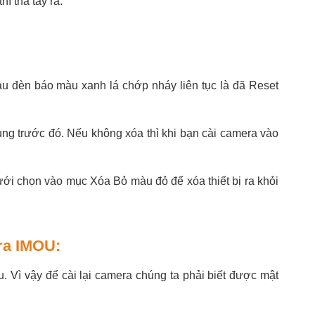
ì thả tay ra.
au đèn báo màu xanh lá chớp nháy liên tục là đã Reset
ùng trước đó. Nếu không xóa thì khi bạn cài camera vào
dưới chọn vào mục Xóa Bỏ màu đỏ để xóa thiết bị ra khỏi
AC-
Camera quan sát Dahua DH-HAC-
Camera qu
HFW1000SP-S3
ra IMOU:
. Vì vậy để cài lại camera chúng ta phải biết được mật