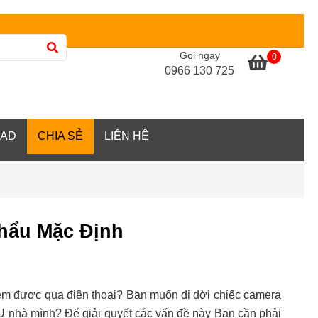
Gọi ngay
0
0966 130 725
AD
CHIA SẺ
LIÊN HỆ
hẩu Mặc Định
m được qua điện thoại? Bạn muốn di dời chiếc camera
 nhà mình? Để giải quyết các vấn đề này Bạn cần phải