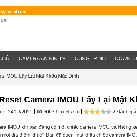
so@gmail.com
CHỦ
CAMERA AN NINH
CÔNG TRÌNH
DOWNLO
a IMOU Lấy Lại Mật Khẩu Mặc Định
Reset Camera IMOU Lấy Lại Mật K
ng:
24/09/2021
50039 Lượt xem
2 Đánh giá
ra IMOU khi bạn đang có một chiếc camera IMOU và không xe
i một địa điểm khác? Bạn đã quên mật khẩu chiếc camera IMOU