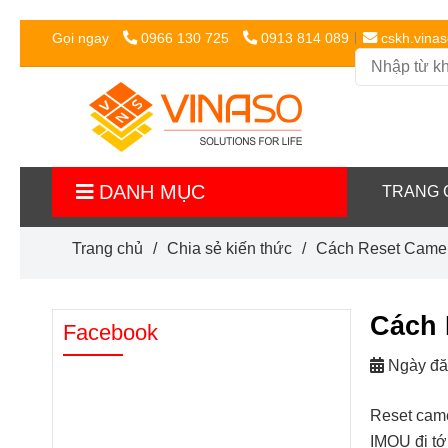
Gọi ngay
0966 130 725
0913 814 089
cskh.vina
DANH MỤC
TRANG 
Trang chủ
/
Chia sẻ kiến thức
/
Cách Reset Camer
Cách 
Facebook
Ngày đă
Reset came
IMOU đi tớ