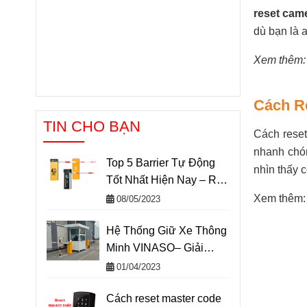
reset cam
dù bạn là 
Xem thêm:
Cách R
TIN CHO BẠN
Cách reset
nhanh chón
Top 5 Barrier Tự Động
nhìn thấy c
Tốt Nhất Hiện Nay – Rào
chắn barie tự động
Xem thêm
08/05/2023
Hệ Thống Giữ Xe Thông
Minh VINASO– Giải
Pháp Giữ Xe An Toàn
01/04/2023
Hiệu Quả
Cách reset master code