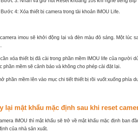
Bước 3: Nhấn và giữ nút Reset khoảng 10s khi nghe tiếng Bip th
Bước 4: Xóa thiết bị camera trong tài khoản IMOU Life.
t camera imou sẽ khởi động lại và đèn màu đỏ sáng. Một lúc s
g.
 cần xóa thiết bị đã cài trong phần mềm IMOU life của người d
hác phần mềm sẽ cảnh báo và không cho phép cài đặt lại.
ở phần mềm lên vào mục chi tiết thiết bị rồi vuốt xuống phía 
uan sát Dahua DH-HAC-
Camera quan sát Dahua DH-H
T1A21P
T2A21P
y lại mật khẩu mặc định sau khi reset came
camera IMOU thì mật khẩu sẽ trở về mật khẩu mặc định ban đầu
ịnh của nhà sản xuất.