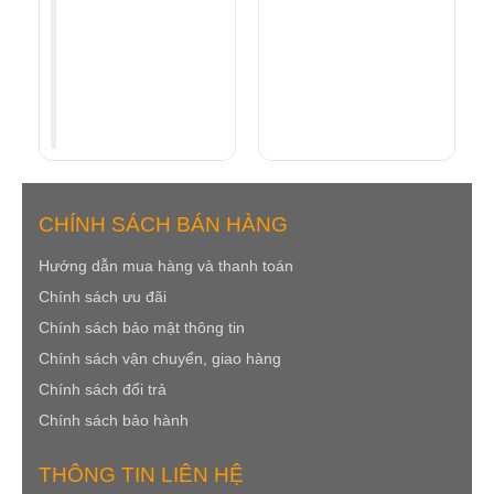
thì kêu thợ vào lắp lấy
công hết mấy trăm
nghìn nữa là xong.
Tổng chi phí rẻ hơn
"
rất nhiều đấy.
CHÍNH SÁCH BÁN HÀNG
Hướng dẫn mua hàng v
à thanh toán
Chính sách ưu đãi
Chính sách bảo mật
thông tin
Chính sách
vận chuyển, giao hàng
Chính sách đổi trả
Chính sách bảo hành
THÔNG TIN LIÊN HỆ