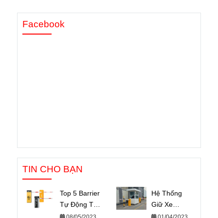
Facebook
TIN CHO BẠN
Top 5 Barrier
Hệ Thống
Tự Động Tốt
Giữ Xe
Nhất Hiện
Thông Minh
08/05/2023
01/04/2023