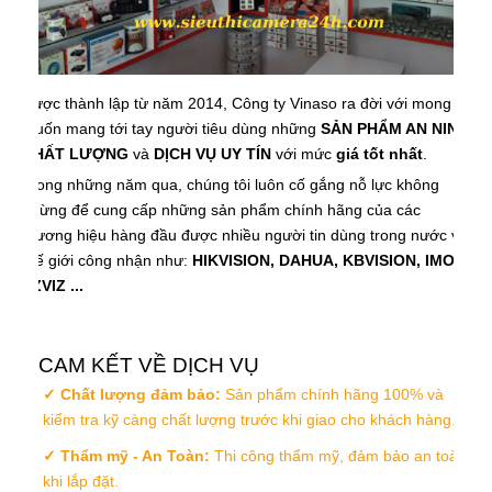
Được thành lập từ năm 2014, Công ty Vinaso ra đời với mong
muốn mang tới tay người tiêu dùng những
SẢN PHẨM AN NINH
CHẤT LƯỢNG
và
DỊCH VỤ UY TÍN
với mức
giá tốt nhất
.
Trong những năm qua, chúng tôi luôn cố gắng nỗ lực không
ngừng để cung cấp những sản phẩm chính hãng của các
thương hiệu hàng đầu được nhiều người tin dùng trong nước và
thế giới công nhận như:
HIKVISION, DAHUA, KBVISION, IMOU,
EZVIZ ...
CAM KẾT VỀ DỊCH VỤ
✓ Chất lượng đảm bảo:
Sản phẩm chính hãng 100% và
kiểm tra kỹ càng chất lượng trước khi giao cho khách hàng.
✓ Thẩm mỹ - An Toàn:
Thi công thẩm mỹ, đảm bảo an toàn
khi lắp đặt.