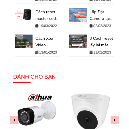
Nay – Rào
VINASO–
chắn barie tự
Cách reset
Giải Pháp
Lắp Đặt
động
master code
Giữ Xe An
Camera tại
đầu đọc
Toàn Hiệu
Bình Dương
19/03/2022
02/02/2023
soyal về mặc
Quả
Giá rẻ -
định
Cách Xóa
Những điều
3 Cách reset
Video
chưa biết
lấy lại mật
Camera trên
khẩu mặc
13/01/2023
11/02/2023
Điện Thoại -
định camera
Không Dùng
IP dahua
Cho Mục
nhanh chóng
DÀNH CHO BẠN
Đích Phá
Hoại