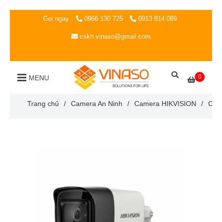
Gọi ngay
0966 130 725
0913 814 089
cskh.vinaso@gmail.com
0
MENU
Trang chủ
/
Camera An Ninh
/
Camera HIKVISION
/
Cam