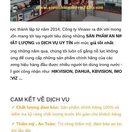
Được thành lập từ năm 2014, Công ty Vinaso ra đời với mong
muốn mang tới tay người tiêu dùng những
SẢN PHẨM AN NINH
CHẤT LƯỢNG
và
DỊCH VỤ UY TÍN
với mức
giá tốt nhất
.
Trong những năm qua, chúng tôi luôn cố gắng nỗ lực không
ngừng để cung cấp những sản phẩm chính hãng của các
thương hiệu hàng đầu được nhiều người tin dùng trong nước và
thế giới công nhận như:
HIKVISION, DAHUA, KBVISION, IMOU,
EZVIZ ...
CAM KẾT VỀ DỊCH VỤ
✓ Chất lượng đảm bảo:
Sản phẩm chính hãng 100% và
kiểm tra kỹ càng chất lượng trước khi giao cho khách hàng.
✓ Thẩm mỹ - An Toàn:
Thi công thẩm mỹ, đảm bảo an toàn
khi lắp đặt.