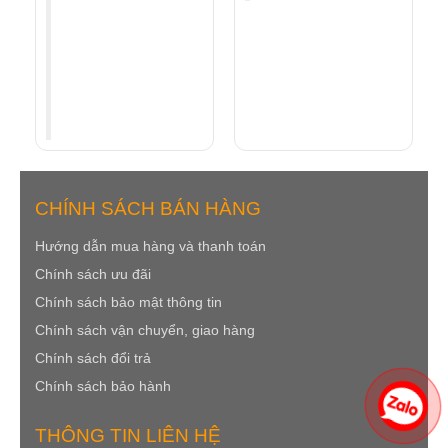
Mình không biết lắp
thì kêu thợ vào lắp lấy
công hết mấy trăm
nghìn nữa là xong.
Tổng chi phí rẻ hơn
"
rất nhiều đấy.
CHÍNH SÁCH BÁN HÀNG
Hướng dẫn mua hàng v
à thanh toán
Chính sách ưu đãi
Chính sách bảo mật
thông tin
Chính sách
vận chuyển, giao hàng
Chính sách đổi trả
Chính sách bảo hành
THÔNG TIN LIÊN HỆ