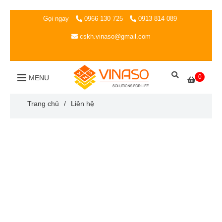
Gọi ngay
0966 130 725
0913 814 089
cskh.vinaso@gmail.com
0
MENU
Trang chủ
/
Liên hệ